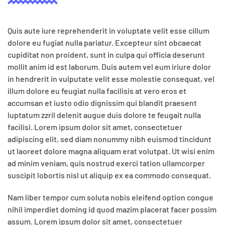
Quis aute iure reprehenderit in voluptate velit esse cillum
dolore eu fugiat nulla pariatur. Excepteur sint obcaecat
cupiditat non proident, sunt in culpa qui officia deserunt
mollit anim id est laborum. Duis autem vel eum iriure dolor
in hendrerit in vulputate velit esse molestie consequat, vel
illum dolore eu feugiat nulla facilisis at vero eros et
accumsan et iusto odio dignissim qui blandit praesent
luptatum zzril delenit augue duis dolore te feugait nulla
facilisi. Lorem ipsum dolor sit amet, consectetuer
adipiscing elit, sed diam nonummy nibh euismod tincidunt
ut laoreet dolore magna aliquam erat volutpat. Ut wisi enim
ad minim veniam, quis nostrud exerci tation ullamcorper
suscipit lobortis nisl ut aliquip ex ea commodo consequat.
Nam liber tempor cum soluta nobis eleifend option congue
nihil imperdiet doming id quod mazim placerat facer possim
assum. Lorem ipsum dolor sit amet, consectetuer