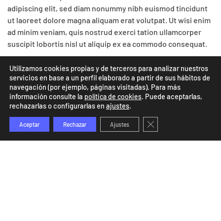
adipiscing elit, sed diam nonummy nibh euismod tincidunt
ut laoreet dolore magna aliquam erat volutpat. Ut wisi enim
ad minim veniam, quis nostrud exerci tation ullamcorper
suscipit lobortis nisl ut aliquip ex ea commodo consequat.
Utilizamos cookies propias y de terceros para analizar nuestros
DAILY INSPIRATION
servicios en base a un perfil elaborado a partir de sus hábitos de
navegación (por ejemplo, páginas visitadas). Para más
información consulte la
. Puede aceptarlas,
política de cookies
Lorem ipsum dolor sit amet, consetetur sadipscing elitr,
rechazarlas o configurarlas en
ajustes
.
sed diam nonumy eirmod tempor invidunt ut labore et
Cerrar el banner de co
Aceptar
Rechazar
Ajustes
dolore magna aliquyam erat, sed diam voluptua. At vero eos
et accusam et justo duo dolores et ea rebum. Stet clita kasd
gubergren, no sea takimata sanctus est Lorem ipsum dolor
sit amet. Lorem ipsum dolor sit amet, consetetur
sadipscing elitr, At accusam aliquyam diam diam dolore
dolores duo eirmod eos erat, et nonumy sed tempor et et
invidunt justo labore Stet clita ea et gubergren, kasd magna
no rebum. sanctus sea sed takimata ut vero voluptua.