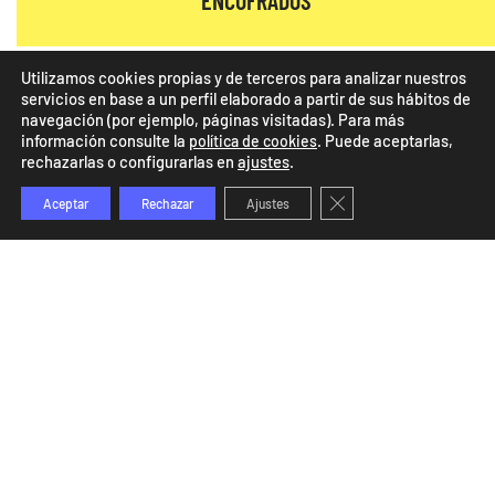
Utilizamos cookies propias y de terceros para analizar nuestros
servicios en base a un perfil elaborado a partir de sus hábitos de
navegación (por ejemplo, páginas visitadas). Para más
información consulte la
. Puede aceptarlas,
política de cookies
rechazarlas o configurarlas en
ajustes
.
Cerrar el banner de co
Aceptar
Rechazar
Ajustes
PIONEROS EN LA CONSTRUCCIÓN
DE ESTRUCTURAS DE HORMIGÓN EN
TERUEL
SOBRE NUESTRA EMPRESA